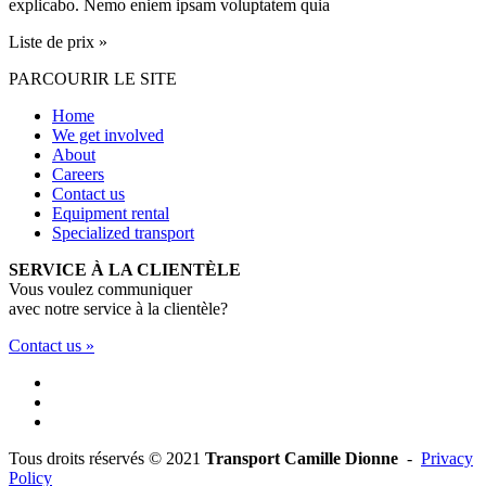
explicabo. Nemo eniem ipsam voluptatem quia
Liste de prix
»
PARCOURIR LE SITE
Home
We get involved
About
Careers
Contact us
Equipment rental
Specialized transport
SERVICE À LA CLIENTÈLE
Vous voulez communiquer
avec notre service à la clientèle?
Contact us
»
Tous droits réservés © 2021
Transport Camille Dionne
-
Privacy
Policy