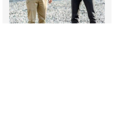
COURTAGE, ACHAT ET VENTE
Culpa qui officia deserunt mollit anim id est
laborum. Sed ut perspiciatis unde omnis iste
natus error sit voluptartem accusantium
doloremque laudantium.