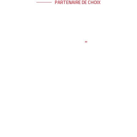
PARTENAIRE DE CHOIX
TRANSPORT SPÉCIALISÉ PARTOUT AU
CANADA ET AUX ÉTATS-UNIS
EN SAVOIR PLUS
»